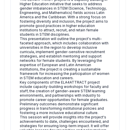
Higher Education initiative that seeks to address
gender imbalances in STEM (Science, Technology,
Engineering, and Mathematics) fields across Latin
America and the Caribbean. With a strong focus on
fostering diversity and inclusion, the project aims to
promote good practices in higher education
institutions to attract, recruit, and retain female
students in STEM disciplines.
This presentation will outline the project's multi-
faceted approach, which includes collaboration with
universities in the region to develop inclusive
curricula, implement gender-sensitive recruitment
strategies, and establish mentoring and support
networks for female students. By leveraging the
expertise of European and Latin American
institutions, the project is creating a sustainable
framework for increasing the participation of women
in STEM education and careers.
Key components of the ELA4ATTRACT project
include capacity-building workshops for faculty and
staff, the creation of gender-aware STEM learning
environments, and partnerships with industry to
promote career opportunities for female graduates.
Preliminary outcomes demonstrate significant
progress in transforming institutional policies and
fostering a more inclusive educational culture.
This session will provide insights into the project's
achievements to date, challenges encountered, and
strategies for ensuring long-term impact. It will offer