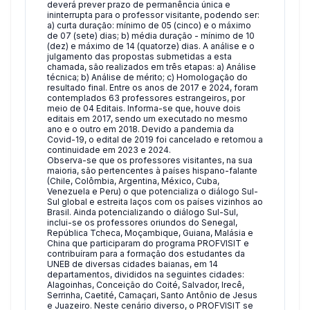
deverá prever prazo de permanência única e
ininterrupta para o professor visitante, podendo ser:
a) curta duração: mínimo de 05 (cinco) e o máximo
de 07 (sete) dias; b) média duração - mínimo de 10
(dez) e máximo de 14 (quatorze) dias. A análise e o
julgamento das propostas submetidas a esta
chamada, são realizados em três etapas: a) Análise
técnica; b) Análise de mérito; c) Homologação do
resultado final. Entre os anos de 2017 e 2024, foram
contemplados 63 professores estrangeiros, por
meio de 04 Editais. Informa-se que, houve dois
editais em 2017, sendo um executado no mesmo
ano e o outro em 2018. Devido a pandemia da
Covid-19, o edital de 2019 foi cancelado e retomou a
continuidade em 2023 e 2024.
Observa-se que os professores visitantes, na sua
maioria, são pertencentes à países hispano-falante
(Chile, Colômbia, Argentina, México, Cuba,
Venezuela e Peru) o que potencializa o diálogo Sul-
Sul global e estreita laços com os países vizinhos ao
Brasil. Ainda potencializando o diálogo Sul-Sul,
inclui-se os professores oriundos do Senegal,
República Tcheca, Moçambique, Guiana, Malásia e
China que participaram do programa PROFVISIT e
contribuíram para a formação dos estudantes da
UNEB de diversas cidades baianas, em 14
departamentos, divididos na seguintes cidades:
Alagoinhas, Conceição do Coité, Salvador, Irecê,
Serrinha, Caetité, Camaçari, Santo Antônio de Jesus
e Juazeiro. Neste cenário diverso, o PROFVISIT se