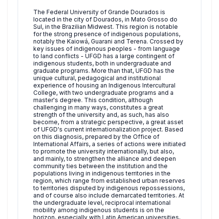
The Federal University of Grande Dourados is
located in the city of Dourados, in Mato Grosso do
Sul, in the Brazilian Midwest. This region is notable
for the strong presence of indigenous populations,
notably the Kaiowá, Guarani and Terena. Crossed by
key issues of indigenous peoples - from language
to land conflicts - UFGD has a large contingent of
indigenous students, both in undergraduate and
graduate programs. More than that, UFGD has the
unique cultural, pedagogical and institutional
experience of housing an Indigenous Intercultural
College, with two undergraduate programs and a
master's degree. This condition, although
challenging in many ways, constitutes a great
strength of the university and, as such, has also
become, from a strategic perspective, a great asset
of UFGD's current internationalization project. Based
on this diagnosis, prepared by the Office of
International Affairs, a series of actions were initiated
to promote the university internationally, but also,
and mainly, to strengthen the alliance and deepen
community ties between the institution and the
populations living in indigenous territories in the
region, which range from established urban reserves
to territories disputed by indigenous repossessions,
and of course also include demarcated territories. At
the undergraduate level, reciprocal international
mobility among indigenous students is on the
horizon, especially with Latin American universities,