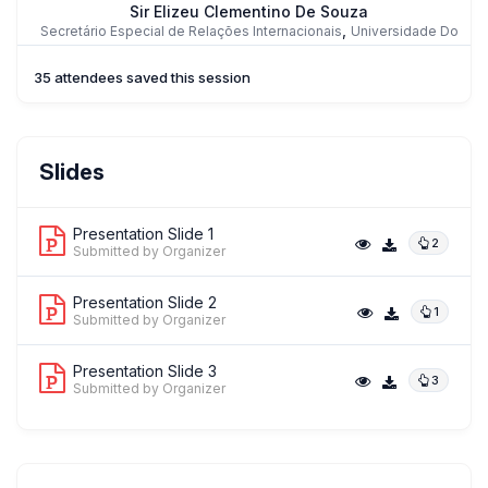
Sir Elizeu Clementino De Souza
,
Secretário Especial de Relações Internacionais
Universidade Do
Estado Da Bahia
35 attendees saved this session
Mr. Matheus De Carvalho Hernandez
Slides
,
Head of International Affairs Office
Universidade Federal Da Grande
Dourados
Presentation Slide 1
2
Submitted by Organizer
Presentation Slide 2
1
Mr. Rui Mendes
Submitted by Organizer
,
Director of International Affairs
Técnico Lisboa / Universidade De
Lisboa
Presentation Slide 3
3
Submitted by Organizer
+ 1 more speakers.
View All