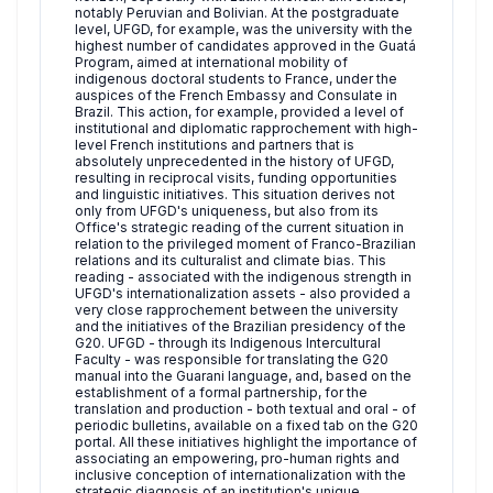
notably Peruvian and Bolivian. At the postgraduate
level, UFGD, for example, was the university with the
highest number of candidates approved in the Guatá
Program, aimed at international mobility of
indigenous doctoral students to France, under the
auspices of the French Embassy and Consulate in
Brazil. This action, for example, provided a level of
institutional and diplomatic rapprochement with high-
level French institutions and partners that is
absolutely unprecedented in the history of UFGD,
resulting in reciprocal visits, funding opportunities
and linguistic initiatives. This situation derives not
only from UFGD's uniqueness, but also from its
Office's strategic reading of the current situation in
relation to the privileged moment of Franco-Brazilian
relations and its culturalist and climate bias. This
reading - associated with the indigenous strength in
UFGD's internationalization assets - also provided a
very close rapprochement between the university
and the initiatives of the Brazilian presidency of the
G20. UFGD - through its Indigenous Intercultural
Faculty - was responsible for translating the G20
manual into the Guarani language, and, based on the
establishment of a formal partnership, for the
translation and production - both textual and oral - of
periodic bulletins, available on a fixed tab on the G20
portal. All these initiatives highlight the importance of
associating an empowering, pro-human rights and
inclusive conception of internationalization with the
strategic diagnosis of an institution's unique