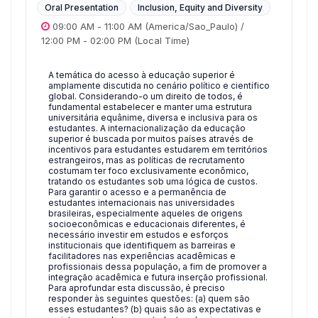
Oral Presentation
Inclusion, Equity and Diversity
09:00 AM
-
11:00 AM
(America/Sao_Paulo)
/
12:00 PM
-
02:00 PM
(Local Time)
A temática do acesso à educação superior é
amplamente discutida no cenário político e científico
global. Considerando-o um direito de todos, é
fundamental estabelecer e manter uma estrutura
universitária equânime, diversa e inclusiva para os
estudantes. A internacionalização da educação
superior é buscada por muitos países através de
incentivos para estudantes estudarem em territórios
estrangeiros, mas as políticas de recrutamento
costumam ter foco exclusivamente econômico,
tratando os estudantes sob uma lógica de custos.
Para garantir o acesso e a permanência de
estudantes internacionais nas universidades
brasileiras, especialmente aqueles de origens
socioeconômicas e educacionais diferentes, é
necessário investir em estudos e esforços
institucionais que identifiquem as barreiras e
facilitadores nas experiências acadêmicas e
profissionais dessa população, a fim de promover a
integração acadêmica e futura inserção profissional.
Para aprofundar esta discussão, é preciso
responder às seguintes questões: (a) quem são
esses estudantes? (b) quais são as expectativas e