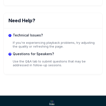
Mrs. Jancileidi Hübner
,
faculty member
Universidade De Passo Fundo
Need Help?
+ 1 more speakers.
View All
Technical Issues?
If you're experiencing playback problems, try adjusting
the quality or refreshing the page.
Questions for Speakers?
Use the Q&A tab to submit questions that may be
addressed in follow-up sessions.