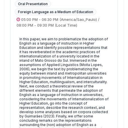
Oral Presentation
Foreign Language as a Medium of Education
05:00 PM
-
06:30 PM
(America/Sao_Paulo)
/
08:00 PM
-
09:30 PM
(Local Time)
In this paper, we aim to problematize the adoption of
English as a language of instruction in Higher
Education and identify possible representations that
it has reverberated in the academic practices of
internationalization of a university located in the
inland of Mato Grosso do Sul. Immersed in the
assumptions of Applied Linguistics (Moita Lopes,
2006), we begin the text by problematizing the
equity between inland and metropolitan universities
in promoting movements of Internationalization in
Higher Education, multilingualism, and interculturality.
Next, we conduct a theoretical review of the
different elements that permeate the adoption of
English as a language of instruction in universities,
considering the movements of Internationalization of
Higher Education, go into the concept of
representation, describe the research context, and
develop some analyses based on corpora collected
by Guimarães (2023). Finally, we offer some
concluding remarks on the representations
surrounding the (non) adoption of English as a