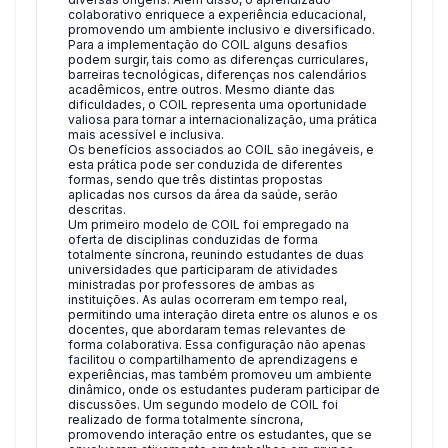
colaborativo enriquece a experiência educacional,
promovendo um ambiente inclusivo e diversificado.
Para a implementação do COIL alguns desafios
podem surgir, tais como as diferenças curriculares,
barreiras tecnológicas, diferenças nos calendários
acadêmicos, entre outros. Mesmo diante das
dificuldades, o COIL representa uma oportunidade
valiosa para tornar a internacionalização, uma prática
mais acessível e inclusiva.
Os benefícios associados ao COIL são inegáveis, e
esta prática pode ser conduzida de diferentes
formas, sendo que três distintas propostas
aplicadas nos cursos da área da saúde, serão
descritas.
Um primeiro modelo de COIL foi empregado na
oferta de disciplinas conduzidas de forma
totalmente síncrona, reunindo estudantes de duas
universidades que participaram de atividades
ministradas por professores de ambas as
instituições. As aulas ocorreram em tempo real,
permitindo uma interação direta entre os alunos e os
docentes, que abordaram temas relevantes de
forma colaborativa. Essa configuração não apenas
facilitou o compartilhamento de aprendizagens e
experiências, mas também promoveu um ambiente
dinâmico, onde os estudantes puderam participar de
discussões. Um segundo modelo de COIL foi
realizado de forma totalmente síncrona,
promovendo interação entre os estudantes, que se