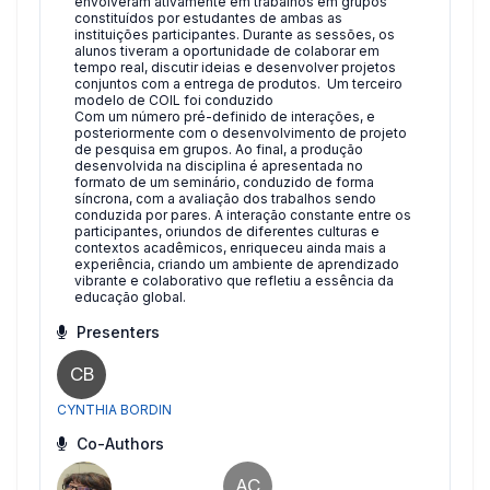
envolveram ativamente em trabalhos em grupos
constituídos por estudantes de ambas as
instituições participantes. Durante as sessões, os
alunos tiveram a oportunidade de colaborar em
tempo real, discutir ideias e desenvolver projetos
conjuntos com a entrega de produtos. Um terceiro
modelo de COIL foi conduzido
Com um número pré-definido de interações, e
posteriormente com o desenvolvimento de projeto
de pesquisa em grupos. Ao final, a produção
desenvolvida na disciplina é apresentada no
formato de um seminário, conduzido de forma
síncrona, com a avaliação dos trabalhos sendo
conduzida por pares. A interação constante entre os
participantes, oriundos de diferentes culturas e
contextos acadêmicos, enriqueceu ainda mais a
experiência, criando um ambiente de aprendizado
vibrante e colaborativo que refletiu a essência da
educação global.
Presenters
CB
CYNTHIA BORDIN
Co-Authors
AC