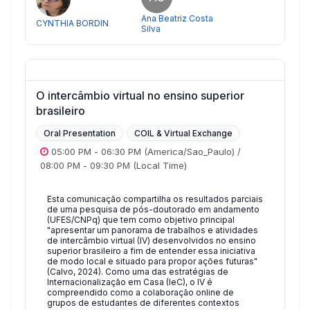
Ana Beatriz Costa
CYNTHIA BORDIN
Silva
O intercâmbio virtual no ensino superior
brasileiro
Oral Presentation
COIL & Virtual Exchange
05:00 PM
-
06:30 PM
(America/Sao_Paulo)
/
08:00 PM
-
09:30 PM
(Local Time)
Esta comunicação compartilha os resultados parciais
de uma pesquisa de pós-doutorado em andamento
(UFES/CNPq) que tem como objetivo principal
"apresentar um panorama de trabalhos e atividades
de intercâmbio virtual (IV) desenvolvidos no ensino
superior brasileiro a fim de entender essa iniciativa
de modo local e situado para propor ações futuras"
(Calvo, 2024). Como uma das estratégias de
Internacionalização em Casa (IeC), o IV é
compreendido como a colaboração online de
grupos de estudantes de diferentes contextos