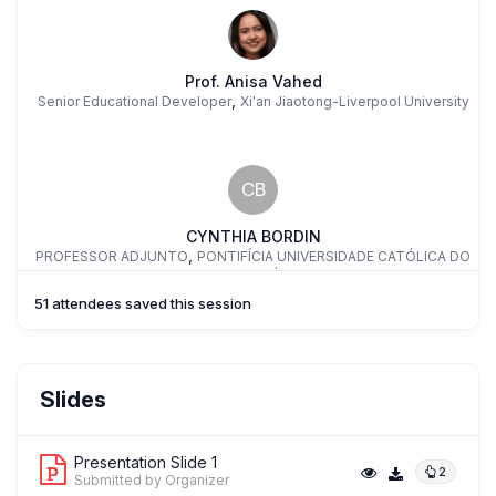
Prof. Anisa Vahed
,
Senior Educational Developer
Xi'an Jiaotong-Liverpool University
CB
CYNTHIA BORDIN
,
PROFESSOR ADJUNTO
PONTIFÍCIA UNIVERSIDADE CATÓLICA DO
PARANÁ
51 attendees saved this session
Luciana Cabrini Simões Calvo
Slides
,
Professora
State University Of Maringá
Presentation Slide 1
2
Submitted by Organizer