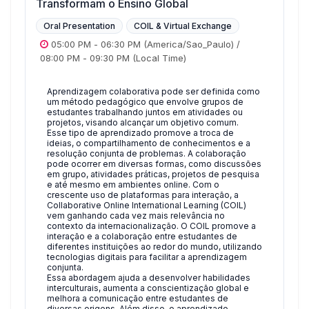
Transformam o Ensino Global
Oral Presentation
COIL & Virtual Exchange
05:00 PM
-
06:30 PM
(America/Sao_Paulo)
/
08:00 PM
-
09:30 PM
(Local Time)
Aprendizagem colaborativa pode ser definida como
um método pedagógico que envolve grupos de
estudantes trabalhando juntos em atividades ou
projetos, visando alcançar um objetivo comum.
Esse tipo de aprendizado promove a troca de
ideias, o compartilhamento de conhecimentos e a
resolução conjunta de problemas. A colaboração
pode ocorrer em diversas formas, como discussões
em grupo, atividades práticas, projetos de pesquisa
e até mesmo em ambientes online. Com o
crescente uso de plataformas para interação, a
Collaborative Online International Learning (COIL)
vem ganhando cada vez mais relevância no
contexto da internacionalização. O COIL promove a
interação e a colaboração entre estudantes de
diferentes instituições ao redor do mundo, utilizando
tecnologias digitais para facilitar a aprendizagem
conjunta.
Essa abordagem ajuda a desenvolver habilidades
interculturais, aumenta a conscientização global e
melhora a comunicação entre estudantes de
diversas origens. Além disso, o aprendizado