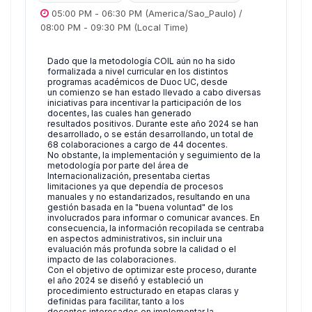
05:00 PM
-
06:30 PM
(America/Sao_Paulo)
/
08:00 PM
-
09:30 PM
(Local Time)
Dado que la metodología COIL aún no ha sido
formalizada a nivel curricular en los distintos
programas académicos de Duoc UC, desde
un comienzo se han estado llevado a cabo diversas
iniciativas para incentivar la participación de los
docentes, las cuales han generado
resultados positivos. Durante este año 2024 se han
desarrollado, o se están desarrollando, un total de
68 colaboraciones a cargo de 44 docentes.
No obstante, la implementación y seguimiento de la
metodología por parte del área de
Internacionalización, presentaba ciertas
limitaciones ya que dependía de procesos
manuales y no estandarizados, resultando en una
gestión basada en la "buena voluntad" de los
involucrados para informar o comunicar avances. En
consecuencia, la información recopilada se centraba
en aspectos administrativos, sin incluir una
evaluación más profunda sobre la calidad o el
impacto de las colaboraciones.
Con el objetivo de optimizar este proceso, durante
el año 2024 se diseñó y estableció un
procedimiento estructurado en etapas claras y
definidas para facilitar, tanto a los
docentes interesados en implementar la