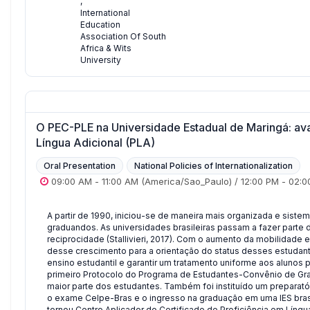
,
International
Education
Association Of South
Africa & Wits
University
O PEC-PLE na Universidade Estadual de Maringá: av
Língua Adicional (PLA)
Oral Presentation
National Policies of Internationalization
09:00 AM
-
11:00 AM
(America/Sao_Paulo)
/
12:00 PM
-
02:0
A partir de 1990, iniciou-se de maneira mais organizada e sistemá
graduandos. As universidades brasileiras passam a fazer parte
reciprocidade (Stallivieri, 2017). Com o aumento da mobilidade es
desse crescimento para a orientação do status desses estudant
ensino estudantil e garantir um tratamento uniforme aos alunos 
primeiro Protocolo do Programa de Estudantes-Convênio de Gra
maior parte dos estudantes. Também foi instituído um preparat
o exame Celpe-Bras e o ingresso na graduação em uma IES brasi
tornou Centro Aplicador do Certificado de Proficiência em Líng