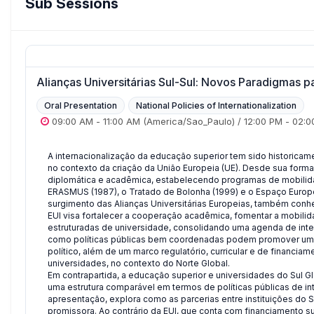
Sub Sessions
Alianças Universitárias Sul-Sul: Novos Paradigmas p
Oral Presentation
National Policies of Internationalization
09:00 AM
-
11:00 AM
(America/Sao_Paulo)
/
12:00 PM
-
02:0
A internacionalização da educação superior tem sido historica
no contexto da criação da União Europeia (UE). Desde sua forma
diplomática e acadêmica, estabelecendo programas de mobilidad
ERASMUS (1987), o Tratado de Bolonha (1999) e o Espaço Europ
surgimento das Alianças Universitárias Europeias, também conhec
EUI visa fortalecer a cooperação acadêmica, fomentar a mobilidad
estruturadas de universidade, consolidando uma agenda de inter
como políticas públicas bem coordenadas podem promover uma i
político, além de um marco regulatório, curricular e de financiam
universidades, no contexto do Norte Global.
Em contrapartida, a educação superior e universidades do Sul Gl
uma estrutura comparável em termos de políticas públicas de in
apresentação, explora como as parcerias entre instituições do
promissora. Ao contrário da EUI, que conta com financiamento su