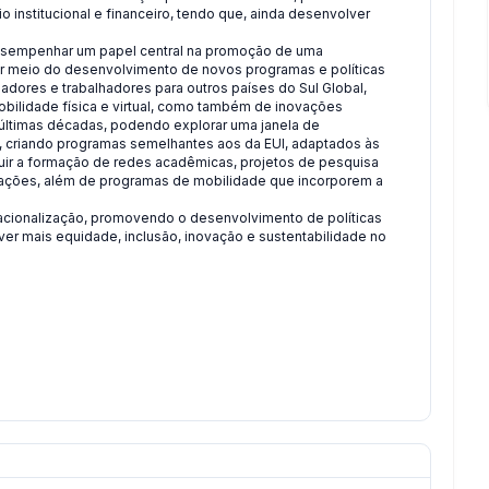
 institucional e financeiro, tendo que, ainda desenvolver
a desempenhar um papel central na promoção de uma
 por meio do desenvolvimento de novos programas e políticas
sadores e trabalhadores para outros países do Sul Global,
mobilidade física e virtual, como também de inovações
as últimas décadas, podendo explorar uma janela de
s, criando programas semelhantes aos da EUI, adaptados às
uir a formação de redes acadêmicas, projetos de pesquisa
ficações, além de programas de mobilidade que incorporem a
acionalização, promovendo o desenvolvimento de políticas
ver mais equidade, inclusão, inovação e sustentabilidade no