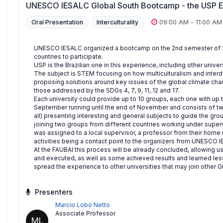
UNESCO IESALC Global South Bootcamp - the USP 
09:00 AM
-
11:00 AM
Oral Presentation
Interculturality
UNESCO IESALC organized a bootcamp on the 2nd semester of 2024
countries to participate.
USP is the Brazilian one in this experience, including other univer
The subject is STEM focusing on how multiculturalism and interd
proposing solutions around key issues of the global climate cha
those addressed by the SDGs 4, 7, 9, 11, 12 and 17.
Each university could provide up to 10 groups, each one with up 
September running until the end of November and consists of tw
all) presenting interesting and general subjects to guide the g
joining two groups from different countries working under superv
was assigned to a local supervisor, a professor from their home u
activities being a contact point to the organizers from UNESCO 
At the FAUBAI this process will be already concluded, allowing u
and executed, as well as some achieved results and learned less
spread the experience to other universities that may join other Gl
Presenters
Marcio Lobo Netto
Associate Professor
ML
,