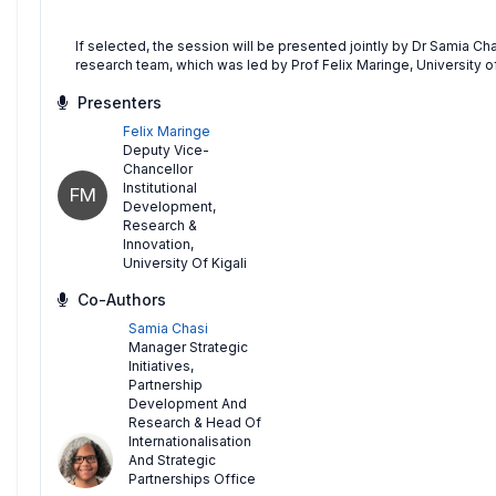
If selected, the session will be presented jointly by Dr Samia Ch
research team, which was led by Prof Felix Maringe, University o
Presenters
Felix Maringe
Deputy Vice-
Chancellor
Institutional
FM
Development,
Research &
Innovation
,
University Of Kigali
Co-Authors
Samia Chasi
Manager Strategic
Initiatives,
Partnership
Development And
Research & Head Of
Internationalisation
And Strategic
Partnerships Office