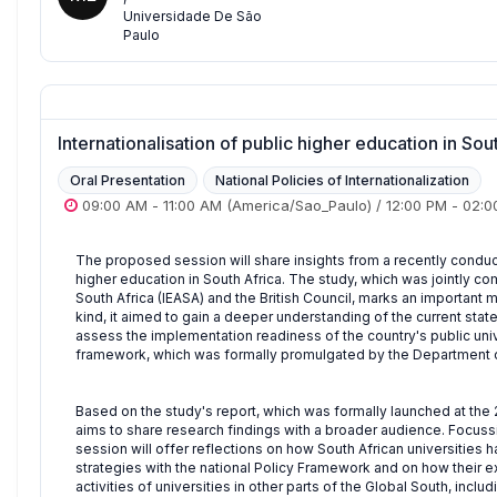
Universidade De São
Paulo
Internationalisation of public higher education in Sou
Oral Presentation
National Policies of Internationalization
09:00 AM
-
11:00 AM
(America/Sao_Paulo)
/
12:00 PM
-
02:0
The proposed session will share insights from a recently conduct
higher education in South Africa. The study, which was jointly c
South Africa (IEASA) and the British Council, marks an important mi
kind, it aimed to gain a deeper understanding of the current state
assess the implementation readiness of the country's public univer
framework, which was formally promulgated by the Department of
Based on the study's report, which was formally launched at the
aims to share research findings with a broader audience. Focussin
session will offer reflections on how South African universities ha
strategies with the national Policy Framework and on how their 
activities of universities in other parts of the Global South, inclu