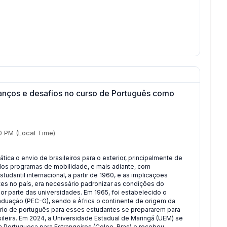
anços e desafios no curso de Português como
0 PM
(Local Time)
tica o envio de brasileiros para o exterior, principalmente de
 dos programas de mobilidade, e mais adiante, com
tudantil internacional, a partir de 1960, e as implicações
es no país, era necessário padronizar as condições do
por parte das universidades. Em 1965, foi estabelecido o
duação (PEC-G), sendo a África o continente de origem da
ório de português para esses estudantes se prepararem para
leira. Em 2024, a Universidade Estadual de Maringá (UEM) se
ua Portuguesa para Estrangeiros (Celpe-Bras) e recebeu