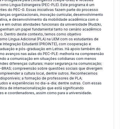
omo Língua Estrangeira (PEC-PLE). Este programa é um
antes do PEC-G. Essas iniciativas fazem parte do processo
anças organizacionais, inovação curricular, desenvolvimento
rativa, e desenvolvimento da mobilidade acadêmica com o
 e em outras atividades funcionais da universidade (Rudzki,
sempenham um papel fundamental tanto no cenário acadêmico
so. Dentro deste contexto, temos como objetivo
como Língua Adicional (PLA) na UEM com os estudantes de
e Integração Estudantil (PROINTE), com cooperação e
raduação e pós-graduação em Letras. Há apoio também do
como avanços nas aulas do PEC-PLE: melhoria na compreensão
rmitindo a comunicação em situações cotidianas com menos
ndes diferenças culturais; maior segurança na comunicação;
PE-BRAS; compreensão sobre questões sociais que divergem
mpreender a cultura local, dentre outros. Reconhecemos
 disponíveis; a formação de professores de PLA;
dos e experiências no dia-a-dia; dentre outras. Com essas
ica de internacionalização que está significando
es e coordenadores, assim como para a universidade.