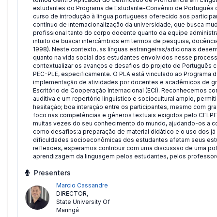
estudantes do Programa de Estudante-Convênio de Português c
curso de introdução à língua portuguesa oferecido aos particip
contínuo de internacionalização da universidade, que busca mud
profissional tanto do corpo docente quanto da equipe administ
intuito de buscar intercâmbios em termos de pesquisa, docência
1998). Neste contexto, as línguas estrangeiras/adicionais de
quanto na vida social dos estudantes envolvidos nesse proces
contextualizar os avanços e desafios do projeto de Português 
PEC-PLE, especificamente. O PLA está vinculado ao Programa d
implementação de atividades por docentes e acadêmicos de g
Escritório de Cooperação Internacional (ECI). Reconhecemos 
auditiva e um repertório linguístico e sociocultural amplo, pe
hesitação; boa interação entre os participantes, mesmo com gra
foco nas competências e gêneros textuais exigidos pelo CEL
muitas vezes do seu conhecimento do mundo, ajudando-os a co
como desafios:a preparação de material didático e o uso dos já
dificuldades socioeconômicas dos estudantes afetam seus estu
reflexões, esperamos contribuir com uma discussão de uma polít
aprendizagem da linguagem pelos estudantes, pelos professor
Presenters
Marcio Cassandre
DIRECTOR
,
State University Of
Maringá