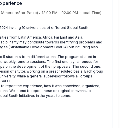
Experience
(America/Sao_Paulo)
/
12:00 PM
-
02:00 PM
(Local Time)
 inviting 10 universities of different Global South
sities from Latin America, Africa, Far East and Asia.
isciplinarity may contribute towards identifying problems and
nges (Sustainable Development Goal 14) but including also
to 5 students from different areas. The program started in
o weekly remote sessions. The first one (synchronous for
roups on the development of their proposals. The second one,
ision of a tutor, working on a prescheduled basis. Each group
niversity, while a general supervisor follows all groups
IESALC.
s to report the experience, how it was conceived, organized,
ons. We intend to report these on reginal caravans, to
obal South Initiatives in the years to come.