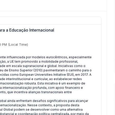
ara a Educação Internacional
0 PM
(Local Time)
mente influenciada por modelos eurocêntricos, especialmente
ção, a UE tem promovido a mobilidade profissional,
e em escala supranacional e global. Iniciativas como o
eu de Ensino Superior (2010) pavimentaram o caminho para o
idas como European Universities Initiative (EUI), em 2017. A
e interinstitucional e curricular, ao estabelecer redes
nacionalização robusta. Esta iniciativa é um exemplo de
nternacionalização profunda, com apoio financeiro e
ento, que incentiva alianças transnacionais entre
obal ainda enfrentam desafios significativos para alcançar
ternacionalização. Nesse contexto, a proposta desta
 Sul Global podem se desenvolver como uma alternativa
bstancial e coordenação política centralizada, por meio da