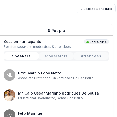
Back to Schedule
People
Session Participants
User Online
Session speakers, moderators & attendees
Speakers
Moderators
Attendees
Prof. Marcio Lobo Netto
ML
,
Associate Professor
Universidade De São Paulo
Mr. Caio Cesar Marinho Rodrigues De Souza
,
Educational Coordinator
Senac São Paulo
Felix Maringe
FM