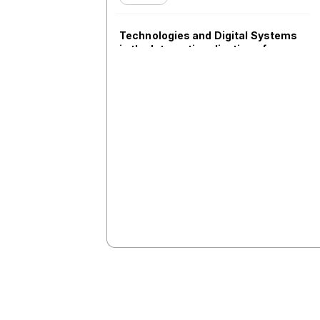
Technologies and Digital Systems
in the Internationalization of
Research: Building Global
Academic Bridges
Room 121-126
11:30 AM
Language, Policy, and Partnership:
Unlocking the Potential of UK-
Brazil Collaboration
Amphitheater
02:30 PM
The Role of the Educational Sector
of MERCOSUR and the MARCA
Program in Promoting Regional
Academic Mobility
Room 121-126